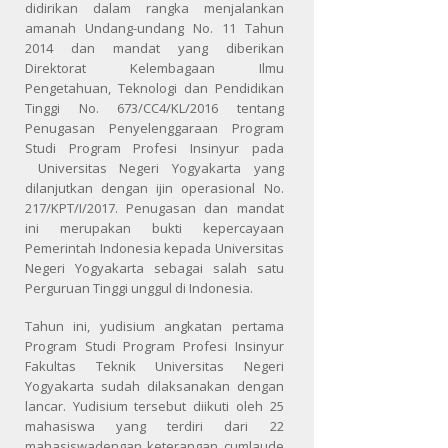
didirikan dalam rangka menjalankan
amanah Undang-undang No. 11 Tahun
2014 dan mandat yang diberikan
Direktorat Kelembagaan Ilmu
Pengetahuan, Teknologi dan Pendidikan
Tinggi No. 673/CC4/KL/2016 tentang
Penugasan Penyelenggaraan Program
Studi Program Profesi Insinyur pada
Universitas Negeri Yogyakarta yang
dilanjutkan dengan ijin operasional No.
217/KPT/I/2017. Penugasan dan mandat
ini merupakan bukti kepercayaan
Pemerintah Indonesia kepada Universitas
Negeri Yogyakarta sebagai salah satu
Perguruan Tinggi unggul di Indonesia.
Tahun ini, yudisium angkatan pertama
Program Studi Program Profesi Insinyur
Fakultas Teknik Universitas Negeri
Yogyakarta sudah dilaksanakan dengan
lancar. Yudisium tersebut diikuti oleh 25
mahasiswa yang terdiri dari 22
mahasiswadengan keterangan cumlaude