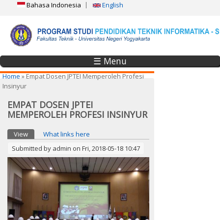
Bahasa Indonesia
English
☰ Menu
You are here
Home
» Empat Dosen JPTEI Memperoleh Profesi
Insinyur
EMPAT DOSEN JPTEI
MEMPEROLEH PROFESI INSINYUR
Primary tabs
View
(active tab)
What links here
Submitted by
admin
on Fri, 2018-05-18 10:47