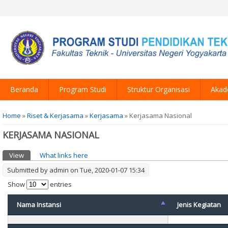
Beranda
Program Studi
Struktur Organisasi
Akad
You are here
Home
»
Riset & Kerjasama
»
Kerjasama
» Kerjasama Nasional
KERJASAMA NASIONAL
Primary tabs
View
(active tab)
What links here
Submitted by
admin
on Tue, 2020-01-07 15:34
Show
entries
Nama Instansi
Jenis Kegiatan