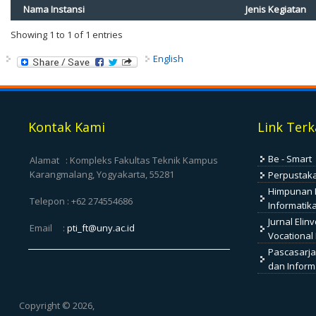
Nama Instansi
Jenis Kegiatan
Showing 1 to 1 of 1 entries
English
Kontak Kami
Link Terk
Be - Smart
Alamat : Kompleks Fakultas Teknik Kampus
Karangmalang, Yogyakarta, 55281
Perpustak
Himpunan 
Telepon : +62 274554686
Informatik
Jurnal Elin
Email :
pti_ft@uny.ac.id
Vocational 
Pascasarja
dan Inform
Copyright © 2026,