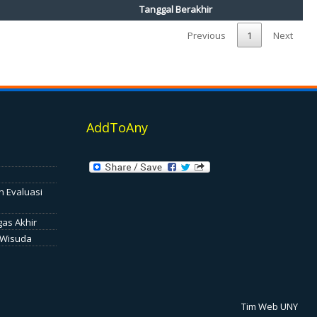
Tanggal Berakhir
Previous
1
Next
AddToAny
n Evaluasi
gas Akhir
 Wisuda
Tim Web UNY