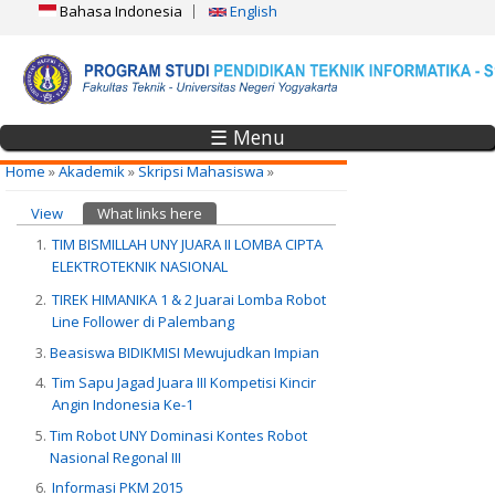
Bahasa Indonesia
English
☰ Menu
You are here
Home
»
Akademik
»
Skripsi Mahasiswa
»
Primary tabs
View
What links here
(active tab)
TIM BISMILLAH UNY JUARA II LOMBA CIPTA
ELEKTROTEKNIK NASIONAL
TIREK HIMANIKA 1 & 2 Juarai Lomba Robot
Line Follower di Palembang
Beasiswa BIDIKMISI Mewujudkan Impian
Tim Sapu Jagad Juara III Kompetisi Kincir
Angin Indonesia Ke-1
Tim Robot UNY Dominasi Kontes Robot
Nasional Regonal III
Informasi PKM 2015