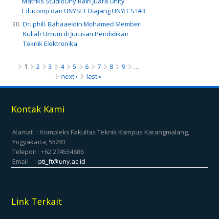
Matriks StudioUny Raih Juara Unity
Educomp dan UNYSEF Diajang UNYFEST#3
Dr. phill. Bahaaeldin Mohamed Memberi
Kuliah Umum di Jurusan Pendidikan
Teknik Elektronika
Pages
1
2
3
4
5
6
7
8
9
…
next ›
last »
Kontak Kami
Alamat : Kompleks Fakultas Teknik Kampus Karangmalang,
Yogyakarta, 55281
Telepon : +62 274554686
Email :
pti_ft@uny.ac.id
Link Terkait