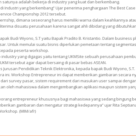
h satunya adalah bekerja di industry yang kuat dan berkembang.
i Industri yang berkembang” Ujar penerima penghargaan The Best Case
Service Championship 2012 tersebut.
nternship, dimana seseorang harus memiliki warna dalam keahliannya ata
, diterima disuatu perusahaan karena sangat ahli dibidang yang dibutuhka
ak Budi Wiyono, S.T yaitu Bapak Pradito B. Kristantio. Dalam business p
sar. Untuk memulai suatu bisnis diperlukan pemetaan tentang segmentas
 kepada peserta workshop.
p industry yang digagas yaitu tentang UKMSite sebuah perusahaan pemb
UKM tersebut agar dapat bersaing di pasar bebas ASEAN.
Jurusan Pendidikan Teknik Elektronika, kepada bapak Budi Wiyono, S.T.
ra ini. Workshop Entrepreneur ini dapat memberikan gambaran secara n
dari survey pasar, sistem requirement dari masukan user sampai deng
rapkan oleh mahasiswa dalam mengembangkan aplikasi maupun sistem yan
seorang entrepreneur khususnya bagi mahasiswa yang sedang bingung b
erikan gambaran dan mengatur strategi kedepannya” ujar Rita Septian
Workshop. (MIM/afr)