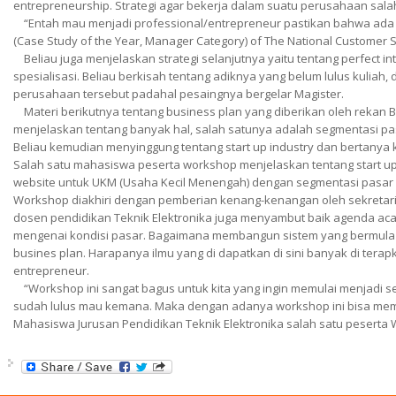
entrepreneurship. Strategi agar bekerja dalam suatu perusahaan sala
“Entah mau menjadi professional/entrepreneur pastikan bahwa ada d
(Case Study of the Year, Manager Category) of The National Customer 
Beliau juga menjelaskan strategi selanjutnya yaitu tentang perfect i
spesialisasi. Beliau berkisah tentang adiknya yang belum lulus kuliah
perusahaan tersebut padahal pesaingnya bergelar Magister.
Materi berikutnya tentang business plan yang diberikan oleh rekan Bap
menjelaskan tentang banyak hal, salah satunya adalah segmentasi pa
Beliau kemudian menyinggung tentang start up industry dan bertanya
Salah satu mahasiswa peserta workshop menjelaskan tentang start u
website untuk UKM (Usaha Kecil Menengah) dengan segmentasi pasar 
Workshop diakhiri dengan pemberian kenang-kenangan oleh sekretaris 
dosen pendidikan Teknik Elektronika juga menyambut baik agenda aca
mengenai kondisi pasar. Bagaimana membangun sistem yang bermula 
busines plan. Harapanya ilmu yang di dapatkan di sini banyak di te
entrepreneur.
“Workshop ini sangat bagus untuk kita yang ingin memulai menjadi 
sudah lulus mau kemana. Maka dengan adanya workshop ini bisa memb
Mahasiswa Jurusan Pendidikan Teknik Elektronika salah satu peserta 