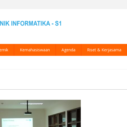
emik
Kemahasiswaan
Agenda
Riset & Kerjasama