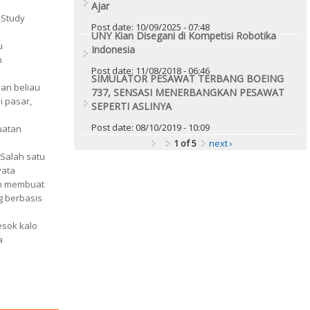
Ajar
 Study
Post date:
10/09/2025 - 07:48
UNY Kian Disegani di Kompetisi Robotika
u
Indonesia
n
Post date:
11/08/2018 - 06:46
SIMULATOR PESAWAT TERBANG BOEING
lan beliau
737, SENSASI MENERBANGKAN PESAWAT
i pasar,
SEPERTI ASLINYA
Post date:
08/10/2019 - 10:09
uatan
1 of 5
next ›
 Salah satu
yata
an membuat
g berbasis
esok kalo
a