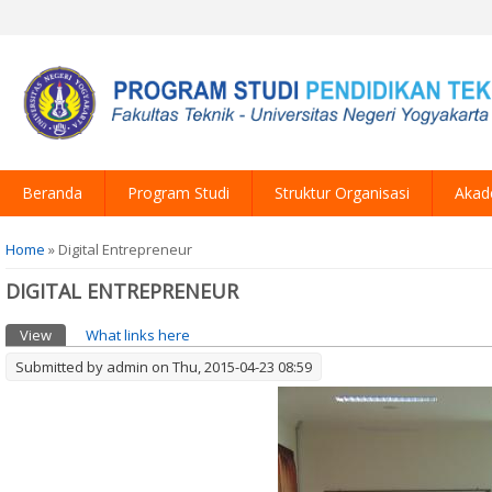
Beranda
Program Studi
Struktur Organisasi
Akad
You are here
Home
» Digital Entrepreneur
DIGITAL ENTREPRENEUR
Primary tabs
View
(active tab)
What links here
Submitted by
admin
on Thu, 2015-04-23 08:59