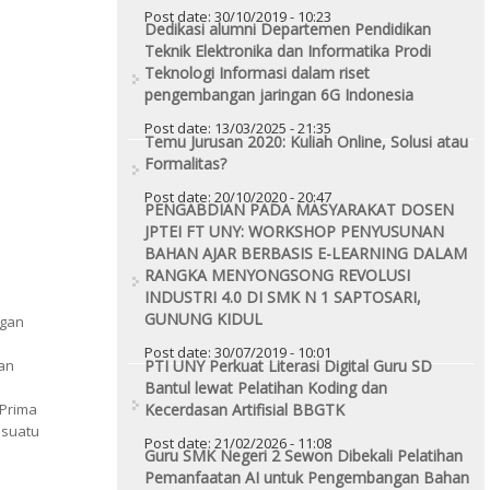
Post date:
30/10/2019 - 10:23
Dedikasi alumni Departemen Pendidikan
Teknik Elektronika dan Informatika Prodi
Teknologi Informasi dalam riset
pengembangan jaringan 6G Indonesia
Post date:
13/03/2025 - 21:35
Temu Jurusan 2020: Kuliah Online, Solusi atau
Formalitas?
Post date:
20/10/2020 - 20:47
PENGABDIAN PADA MASYARAKAT DOSEN
JPTEI FT UNY: WORKSHOP PENYUSUNAN
BAHAN AJAR BERBASIS E-LEARNING DALAM
RANGKA MENYONGSONG REVOLUSI
INDUSTRI 4.0 DI SMK N 1 SAPTOSARI,
GUNUNG KIDUL
ngan
Post date:
30/07/2019 - 10:01
an
PTI UNY Perkuat Literasi Digital Guru SD
Bantul lewat Pelatihan Koding dan
 Prima
Kecerdasan Artifisial BBGTK
 suatu
Post date:
21/02/2026 - 11:08
Guru SMK Negeri 2 Sewon Dibekali Pelatihan
Pemanfaatan AI untuk Pengembangan Bahan