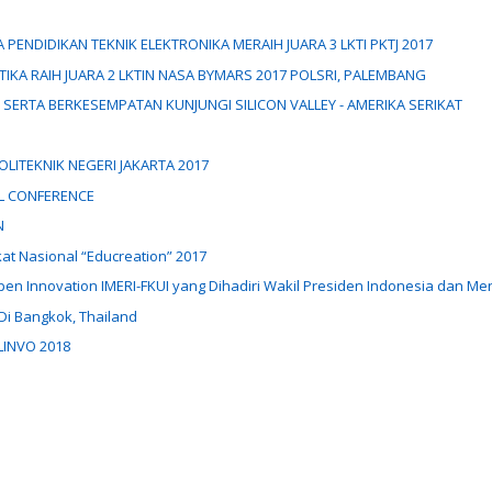
PENDIDIKAN TEKNIK ELEKTRONIKA MERAIH JUARA 3 LKTI PKTJ 2017
IKA RAIH JUARA 2 LKTIN NASA BYMARS 2017 POLSRI, PALEMBANG
6 SERTA BERKESEMPATAN KUNJUNGI SILICON VALLEY - AMERIKA SERIKAT
OLITEKNIK NEGERI JAKARTA 2017
AL CONFERENCE
N
at Nasional “Educreation” 2017
en Innovation IMERI-FKUI yang Dihadiri Wakil Presiden Indonesia dan Ment
Di Bangkok, Thailand
ELINVO 2018