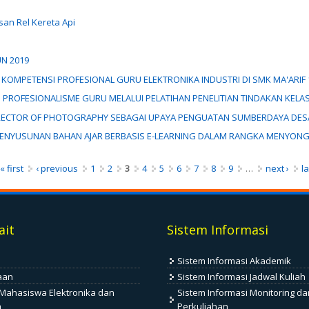
an Rel Kereta Api
UN 2019
 KOMPETENSI PROFESIONAL GURU ELEKTRONIKA INDUSTRI DI SMK MA'ARI
 PROFESIONALISME GURU MELALUI PELATIHAN PENELITIAN TINDAKAN KELAS
DIRECTOR OF PHOTOGRAPHY SEBAGAI UPAYA PENGUATAN SUMBERDAYA DES
ENYUSUNAN BAHAN AJAR BERBASIS E-LEARNING DALAM RANGKA MENYONGSO
« first
‹ previous
1
2
3
4
5
6
7
8
9
…
next ›
la
ait
Sistem Informasi
Sistem Informasi Akademik
aan
Sistem Informasi Jadwal Kuliah
Mahasiswa Elektronika dan
Sistem Informasi Monitoring da
a
Perkuliahan