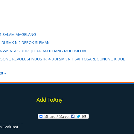
F 1 SALAM MAGELANG
 DI SMK N 2 DEPOK SLEMAN
A WISATA SIDOREJO DALAM BIDANG MULTIMEDIA
NG REVOLUSI INDUSTRI 4.0 DI SMK N 1 SAPTOSARI, GUNUNG KIDUL
st »
AddToAny
n Evaluasi