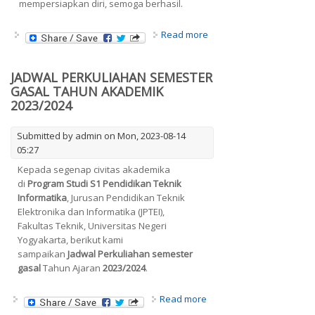
mempersiapkan diri, semoga berhasil.
about JADWAL UAS
Read more
SEMESTER GASAL TAHUN
AJARAN 2023/2024
JADWAL PERKULIAHAN SEMESTER
GASAL TAHUN AKADEMIK
2023/2024
Submitted by
admin
on Mon, 2023-08-14
05:27
Kepada segenap civitas akademika
di
Program Studi S1 Pendidikan Teknik
Informatika
, Jurusan Pendidikan Teknik
Elektronika dan Informatika (JPTEI),
Fakultas Teknik, Universitas Negeri
Yogyakarta, berikut kami
sampaikan
Jadwal Perkuliahan
semester
gasal
Tahun Ajaran
2023/2024
.
about JADWAL
Read more
PERKULIAHAN SEMESTER