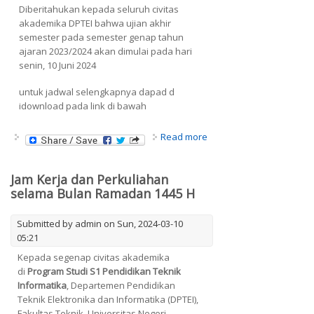
Diberitahukan kepada seluruh civitas
akademika DPTEI bahwa ujian akhir
semester pada semester genap tahun
ajaran 2023/2024 akan dimulai pada hari
senin, 10 Juni 2024
untuk jadwal selengkapnya dapad d
idownload pada link di bawah
about JADWAL UJIAN
Read more
AKHIR SEMESTER GENAP
2023/2024 DPTEI FT UNY
Jam Kerja dan Perkuliahan
selama Bulan Ramadan 1445 H
Submitted by
admin
on Sun, 2024-03-10
05:21
Kepada segenap civitas akademika
di
Program Studi S1 Pendidikan Teknik
Informatika
, Departemen Pendidikan
Teknik Elektronika dan Informatika (DPTEI),
Fakultas Teknik, Universitas Negeri