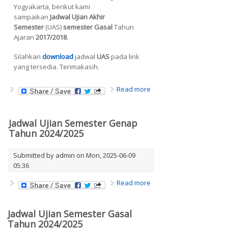
Yogyakarta, berikut kami
sampaikan
Jadwal Ujian Akhir
Semester
(UAS)
semester Gasal
Tahun
Ajaran
2017/2018
.
Silahkan
download
jadwal
UAS
pada link
yang tersedia. Terimakasih.
about Jadwal UAS
Read more
Semester Gasal Tahun
Ajaran 2017/2018
Jadwal Ujian Semester Genap
Tahun 2024/2025
Submitted by
admin
on Mon, 2025-06-09
05:36
about Jadwal Ujian
Read more
Semester Genap Tahun
2024/2025
Jadwal Ujian Semester Gasal
Tahun 2024/2025