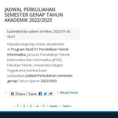
GASAL TAHUN AKADEMIK
2023/2024
JADWAL PERKULIAHAN
SEMESTER GENAP TAHUN
AKADEMIK 2022/2023
Submitted by
admin
on Mon, 2023-01-30
16:37
Kepada segenap civitas akademika
di
Program Studi S1 Pendidikan Teknik
Informatika
, Jurusan Pendidikan Teknik
Elektronika dan Informatika (JPTEI),
Fakultas Teknik, Universitas Negeri
Yogyakarta, berikut kami
sampaikan
Jadwal Perkuliahan
semester
genap
Tahun Ajaran
2022/2023
.
about JADWAL
Read more
PERKULIAHAN SEMESTER
GENAP TAHUN AKADEMIK
Pages
1
2
3
4
5
next ›
last »
2022/2023