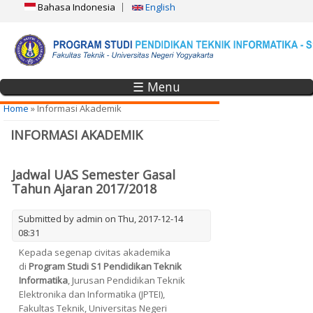
Bahasa Indonesia
English
☰ Menu
You are here
Home
» Informasi Akademik
INFORMASI AKADEMIK
Jadwal UAS Semester Gasal
Tahun Ajaran 2017/2018
Submitted by
admin
on Thu, 2017-12-14
08:31
Kepada segenap civitas akademika
di
Program Studi S1 Pendidikan Teknik
Informatika
, Jurusan Pendidikan Teknik
Elektronika dan Informatika (JPTEI),
Fakultas Teknik, Universitas Negeri