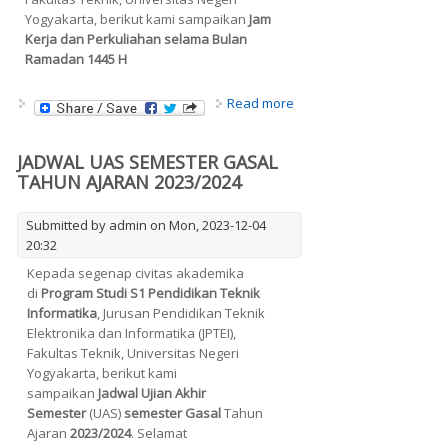
Yogyakarta, berikut kami sampaikan
Jam
Kerja dan Perkuliahan selama Bulan
Ramadan 1445 H
about Jam Kerja dan
Read more
Perkuliahan selama
Bulan Ramadan 1445 H
JADWAL UAS SEMESTER GASAL
TAHUN AJARAN 2023/2024
Submitted by
admin
on Mon, 2023-12-04
20:32
Kepada segenap civitas akademika
di
Program Studi S1 Pendidikan Teknik
Informatika
, Jurusan Pendidikan Teknik
Elektronika dan Informatika (JPTEI),
Fakultas Teknik, Universitas Negeri
Yogyakarta, berikut kami
sampaikan
Jadwal Ujian Akhir
Semester
(UAS)
semester Gasal
Tahun
Ajaran
2023/2024
. Selamat