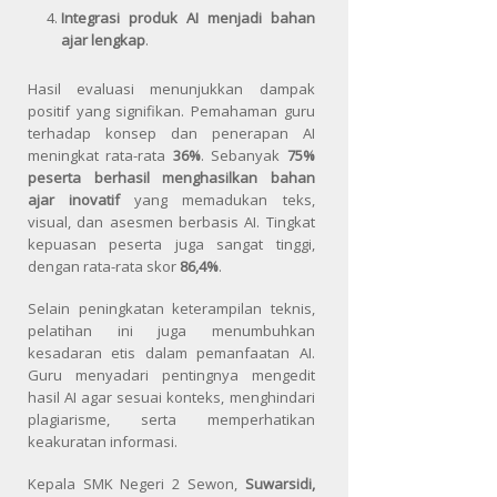
Integrasi produk AI menjadi bahan
ajar lengkap
.
Hasil evaluasi menunjukkan dampak
positif yang signifikan. Pemahaman guru
terhadap konsep dan penerapan AI
meningkat rata-rata
36%
. Sebanyak
75%
peserta berhasil menghasilkan bahan
ajar inovatif
yang memadukan teks,
visual, dan asesmen berbasis AI. Tingkat
kepuasan peserta juga sangat tinggi,
dengan rata-rata skor
86,4%
.
Selain peningkatan keterampilan teknis,
pelatihan ini juga menumbuhkan
kesadaran etis dalam pemanfaatan AI.
Guru menyadari pentingnya mengedit
hasil AI agar sesuai konteks, menghindari
plagiarisme, serta memperhatikan
keakuratan informasi.
Kepala SMK Negeri 2 Sewon,
Suwarsidi,