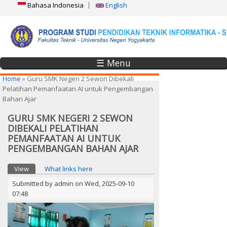
Bahasa Indonesia
English
☰ Menu
You are here
Home
» Guru SMK Negeri 2 Sewon Dibekali
Pelatihan Pemanfaatan AI untuk Pengembangan
Bahan Ajar
GURU SMK NEGERI 2 SEWON
DIBEKALI PELATIHAN
PEMANFAATAN AI UNTUK
PENGEMBANGAN BAHAN AJAR
Primary tabs
View
(active tab)
What links here
Submitted by
admin
on Wed, 2025-09-10
07:48