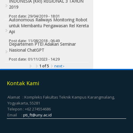
INDONESIA (KRI) REGIONAL 3 TAHUN
2019
Post date:
29/04/2019 - 18:01
Autonomous Railways Monitoring Robot
untuk Membantu Pengawasan Rel Kereta
Api
Post date:
11/08/2018 - 06:49
Departemen PTEI Adakan Seminar
Nasional ChatGPT
Post date:
01/11/2023 - 14:29
1 of 5
next ›
Kontak Kami
Alamat : Kompleks Fakultas Teknik Kampus Karangmalang,
Yogyakarta, 55281
Telepon : +62 274554686
Email :
pti_ft@uny.ac.id