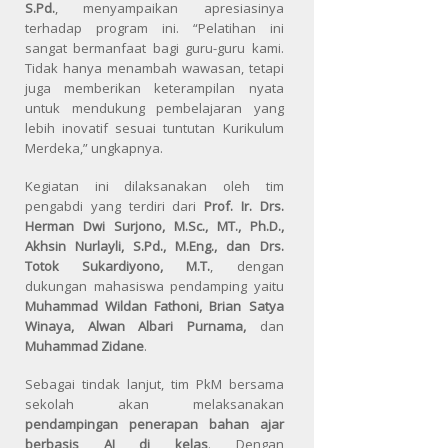
S.Pd.
, menyampaikan apresiasinya
terhadap program ini. “Pelatihan ini
sangat bermanfaat bagi guru-guru kami.
Tidak hanya menambah wawasan, tetapi
juga memberikan keterampilan nyata
untuk mendukung pembelajaran yang
lebih inovatif sesuai tuntutan Kurikulum
Merdeka,” ungkapnya.
Kegiatan ini dilaksanakan oleh tim
pengabdi yang terdiri dari
Prof. Ir. Drs.
Herman Dwi Surjono, M.Sc., MT., Ph.D.,
Akhsin Nurlayli, S.Pd., M.Eng., dan Drs.
Totok Sukardiyono, M.T.
, dengan
dukungan mahasiswa pendamping yaitu
Muhammad Wildan Fathoni, Brian Satya
Winaya, Alwan Albari Purnama,
dan
Muhammad Zidane
.
Sebagai tindak lanjut, tim PkM bersama
sekolah akan melaksanakan
pendampingan penerapan bahan ajar
berbasis AI di kelas
. Dengan