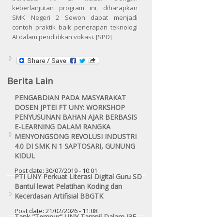
keberlanjutan program ini, diharapkan
SMK Negeri 2 Sewon dapat menjadi
contoh praktik baik penerapan teknologi
AI dalam pendidikan vokasi. [SPD]
Berita Lain
PENGABDIAN PADA MASYARAKAT
DOSEN JPTEI FT UNY: WORKSHOP
PENYUSUNAN BAHAN AJAR BERBASIS
E-LEARNING DALAM RANGKA
MENYONGSONG REVOLUSI INDUSTRI
4.0 DI SMK N 1 SAPTOSARI, GUNUNG
KIDUL
Post date:
30/07/2019 - 10:01
PTI UNY Perkuat Literasi Digital Guru SD
Bantul lewat Pelatihan Koding dan
Kecerdasan Artifisial BBGTK
Post date:
21/02/2026 - 11:08
Tank "Tempur" UNY Tampil Dalam I3E